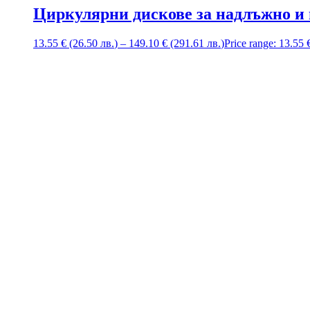
Циркулярни дискове за надлъжно и 
13.55
€
(26.50
лв.
)
–
149.10
€
(291.61
лв.
)
Price range: 13.55 