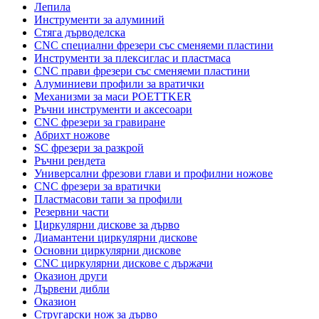
Лепила
Инструменти за алуминий
Стяга дърводелска
CNC специални фрезери със сменяеми пластини
Инструменти за плексиглас и пластмаса
CNC прави фрезери със сменяеми пластини
Алуминиеви профили за вратички
Механизми за маси POETTKER
Ръчни инструменти и аксесоари
CNC фрезери за гравиране
Абрихт ножове
SC фрезери за разкрой
Ръчни рендета
Универсални фрезови глави и профилни ножове
CNC фрезери за вратички
Пластмасови тапи за профили
Резервни части
Циркулярни дискове за дърво
Диамантени циркулярни дискове
Основни циркулярни дискове
CNC циркулярни дискове с държачи
Оказион други
Дървени дибли
Оказион
Стругарски нож за дърво