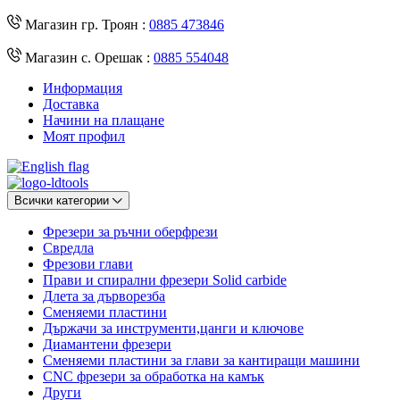
Магазин гр. Троян :
0885 473846
Магазин с. Орешак :
0885 554048
Информация
Доставка
Начини на плащане
Моят профил
Всички категории
Фрезери за ръчни оберфрези
Свредла
Фрезови глави
Прави и спирални фрезери Solid carbide
Длета за дърворезба
Сменяеми пластини
Държачи за инструменти,цанги и ключове
Диамантени фрезери
Сменяеми пластини за глави за кантиращи машини
CNC фрезери за обработка на камък
Други