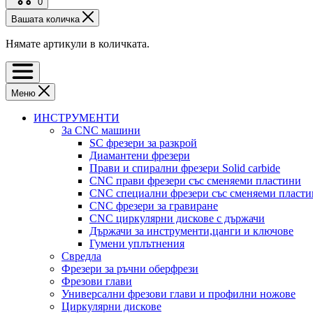
0
Вашата количка
Нямате артикули в количката.
Меню
ИНСТРУМЕНТИ
За CNC машини
SC фрезери за разкрой
Диамантени фрезери
Прави и спирални фрезери Solid carbide
CNC прави фрезери със сменяеми пластини
CNC специални фрезери със сменяеми пласт
CNC фрезери за гравиране
CNC циркулярни дискове с държачи
Държачи за инструменти,цанги и ключове
Гумени уплътнения
Свредла
Фрезери за ръчни оберфрези
Фрезови глави
Универсални фрезови глави и профилни ножове
Циркулярни дискове