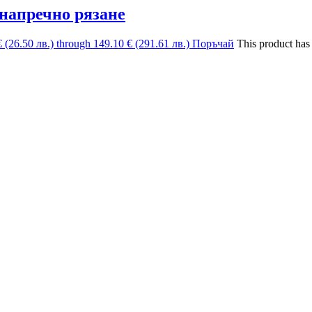
напречно рязане
€ (26.50 лв.) through 149.10 € (291.61 лв.)
Поръчай
This product has