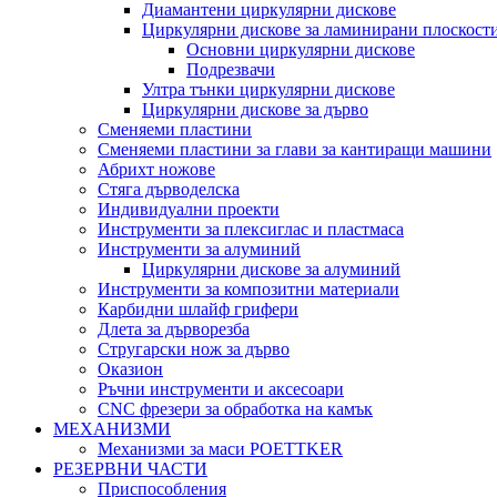
Диамантени циркулярни дискове
Циркулярни дискове за ламинирани плоскост
Основни циркулярни дискове
Подрезвачи
Ултра тънки циркулярни дискове
Циркулярни дискове за дърво
Сменяеми пластини
Сменяеми пластини за глави за кантиращи машини
Абрихт ножове
Стяга дърводелска
Индивидуални проекти
Инструменти за плексиглас и пластмаса
Инструменти за алуминий
Циркулярни дискове за алуминий
Инструменти за композитни материали
Карбидни шлайф грифери
Длета за дърворезба
Стругарски нож за дърво
Оказион
Ръчни инструменти и аксесоари
CNC фрезери за обработка на камък
МЕХАНИЗМИ
Механизми за маси POETTKER
РЕЗЕРВНИ ЧАСТИ
Приспособления