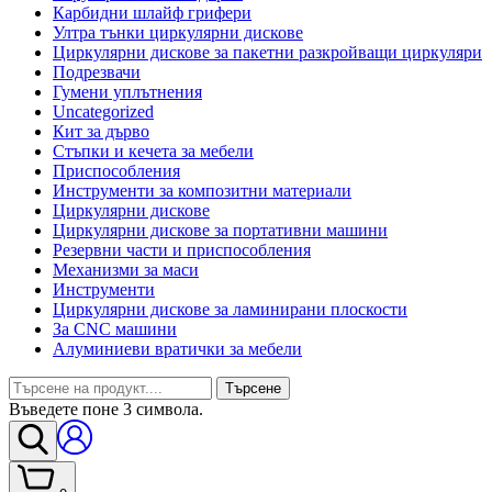
Карбидни шлайф грифери
Ултра тънки циркулярни дискове
Циркулярни дискове за пакетни разкройващи циркуляри
Подрезвачи
Гумени уплътнения
Uncategorized
Кит за дърво
Стъпки и кечета за мебели
Приспособления
Инструменти за композитни материали
Циркулярни дискове
Циркулярни дискове за портативни машини
Резервни части и приспособления
Механизми за маси
Инструменти
Циркулярни дискове за ламинирани плоскости
За CNC машини
Алуминиеви вратички за мебели
Търсене
Въведете поне 3 символа.