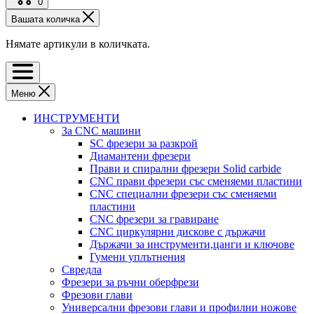
0
Вашата количка
Нямате артикули в количката.
Меню
ИНСТРУМЕНТИ
За CNC машини
SC фрезери за разкрой
Диамантени фрезери
Прави и спирални фрезери Solid carbide
CNC прави фрезери със сменяеми пластини
CNC специални фрезери със сменяеми
пластини
CNC фрезери за гравиране
CNC циркулярни дискове с държачи
Държачи за инструменти,цанги и ключове
Гумени уплътнения
Свредла
Фрезери за ръчни оберфрези
Фрезови глави
Универсални фрезови глави и профилни ножове