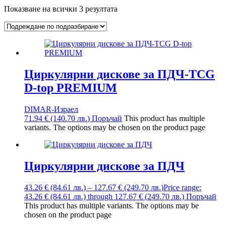
Показване на всички 3 резултата
Циркулярни дискове за ПДЧ-TCG
D-top PREMIUM
DIMAR-Израел
71.94
€
(140.70
лв.
)
Поръчай
This product has multiple
variants. The options may be chosen on the product page
Циркулярни дискове за ПДЧ
43.26
€
(84.61
лв.
)
–
127.67
€
(249.70
лв.
)
Price range:
43.26 € (84.61 лв.) through 127.67 € (249.70 лв.)
Поръчай
This product has multiple variants. The options may be
chosen on the product page