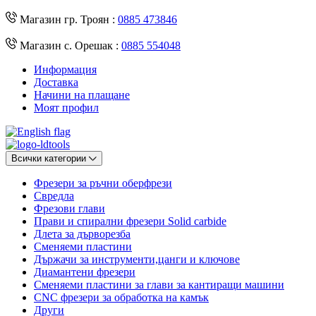
Магазин гр. Троян :
0885 473846
Магазин с. Орешак :
0885 554048
Информация
Доставка
Начини на плащане
Моят профил
Всички категории
Фрезери за ръчни оберфрези
Свредла
Фрезови глави
Прави и спирални фрезери Solid carbide
Длета за дърворезба
Сменяеми пластини
Държачи за инструменти,цанги и ключове
Диамантени фрезери
Сменяеми пластини за глави за кантиращи машини
CNC фрезери за обработка на камък
Други