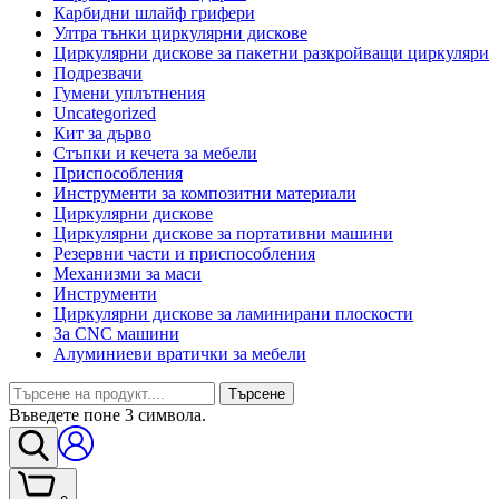
Карбидни шлайф грифери
Ултра тънки циркулярни дискове
Циркулярни дискове за пакетни разкройващи циркуляри
Подрезвачи
Гумени уплътнения
Uncategorized
Кит за дърво
Стъпки и кечета за мебели
Приспособления
Инструменти за композитни материали
Циркулярни дискове
Циркулярни дискове за портативни машини
Резервни части и приспособления
Механизми за маси
Инструменти
Циркулярни дискове за ламинирани плоскости
За CNC машини
Алуминиеви вратички за мебели
Търсене
Въведете поне 3 символа.