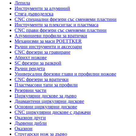
Лепила
Инструменти за алуминий
Стяга дърводелска
CNC специални фрезери със сменяеми пластини
Инструменти за плексиглас и пластмаса
CNC прави фрезери със сменяеми пластини
Алуминиеви профили за вратички
Механизми за маси POETTKER
Ръчни инструменти и аксесоари
CNC фрезери за гравиране
Абрихт ножове
SC фрезери за разкрой
Ръчни рендета
Универсални фрезови глави и профилни ножове
CNC фрезери за вратички
Пластмасови тапи за профили
Резервни части
Циркулярни дискове за дърво
Диамантени циркулярни дискове
Основни циркулярни дискове
CNC циркулярни дискове с държачи
Оказион други
Дървени дибли
Оказион
Стругарски нож за дърво