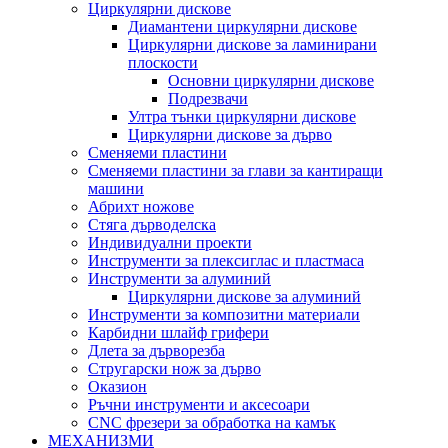
Циркулярни дискове
Диамантени циркулярни дискове
Циркулярни дискове за ламинирани
плоскости
Основни циркулярни дискове
Подрезвачи
Ултра тънки циркулярни дискове
Циркулярни дискове за дърво
Сменяеми пластини
Сменяеми пластини за глави за кантиращи
машини
Абрихт ножове
Стяга дърводелска
Индивидуални проекти
Инструменти за плексиглас и пластмаса
Инструменти за алуминий
Циркулярни дискове за алуминий
Инструменти за композитни материали
Карбидни шлайф грифери
Длета за дърворезба
Стругарски нож за дърво
Оказион
Ръчни инструменти и аксесоари
CNC фрезери за обработка на камък
МЕХАНИЗМИ