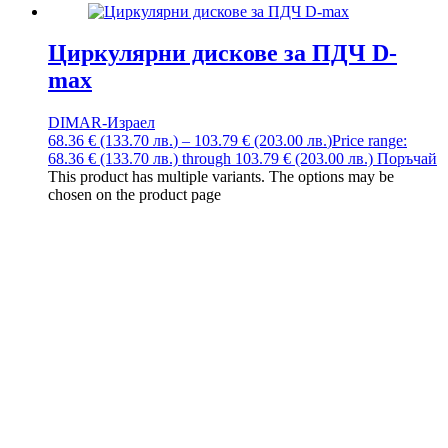
Циркулярни дискове за ПДЧ D-
max
DIMAR-Израел
68.36
€
(133.70
лв.
)
–
103.79
€
(203.00
лв.
)
Price range:
68.36 € (133.70 лв.) through 103.79 € (203.00 лв.)
Поръчай
This product has multiple variants. The options may be
chosen on the product page