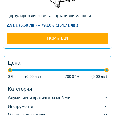
be
chosen
on
the
Циркулярни дискове за портативни машини
product
page
Price
2.91
€
(5.69
лв.
)
–
79.10
€
(154.71
лв.
)
range:
2.91 €
(5.69
ПОРЪЧАЙ
лв.)
through
79.10 €
(154.71
лв.)
Цена
0
€
(0.00
лв.
)
790.97
€
(0.00
лв.
)
Категория
Алуминиеви вратички за мебели
Инструменти