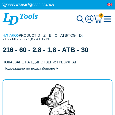
0885 473846
0885 554048
0
НАЧАЛО
PRODUCT D - Z - B - C - ATB/TCG - D
216 - 60 - 2,8 - 1,8 - ATB - 30
216 - 60 - 2,8 - 1,8 - ATB - 30
ПОКАЗВАНЕ НА ЕДИНСТВЕНИЯ РЕЗУЛТАТ
This
product
has
multiple
variants.
The
options
may