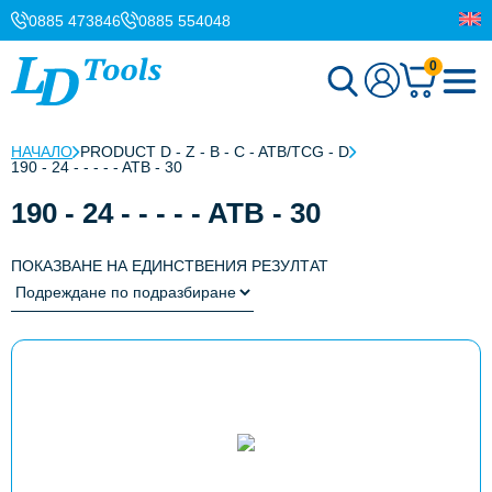
0885 473846
0885 554048
0
НАЧАЛО
PRODUCT D - Z - B - C - ATB/TCG - D
190 - 24 - - - - - ATB - 30
190 - 24 - - - - - ATB - 30
ПОКАЗВАНЕ НА ЕДИНСТВЕНИЯ РЕЗУЛТАТ
This
product
has
multiple
variants.
The
options
may