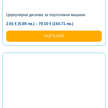
be
chosen
on
the
Циркулярни дискове за портативни машини
product
page
Price
2.91
€
(5.69
лв.
)
–
79.10
€
(154.71
лв.
)
range:
2.91 €
(5.69
ПОРЪЧАЙ
лв.)
through
79.10 €
(154.71
лв.)