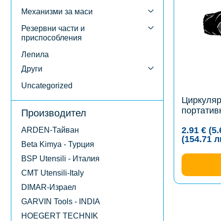
multiple
variants.
Механизми за маси
The
options
Резервни части и
may
приспособления
be
chosen
Лепила
on
the
Други
product
page
Uncategorized
Циркуляр
портатив
Производител
2.91
€
(5
ARDEN-Тайван
(154.71
л
Beta Kimya - Турция
BSP Utensili - Италия
CMT Utensili-Italy
DIMAR-Израел
GARVIN Tools - INDIA
HOEGERT TECHNIK