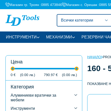
Магазин гр. Троян :
0885 473846
Магазин с. Орешак :
0885 5
Всички категории
ИНСТРУМЕНТИ
МЕХАНИЗМИ
РЕЗЕРВНИ ЧА
НАЧАЛО
PROD
Цена
160 - 5
0
€
(0.00
лв.
)
790.97
€
(0.00
лв.
)
ПОКАЗВАНЕ 
Категория
Алуминиеви вратички за
This
мебели
product
has
Инструменти