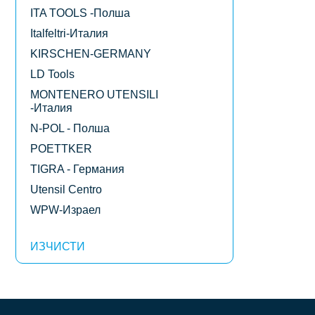
ITA TOOLS -Полша
Italfeltri-Италия
KIRSCHEN-GERMANY
LD Tools
MONTENERO UTENSILI
-Италия
N-POL - Полша
POETTKER
TIGRA - Германия
Utensil Centro
WPW-Израел