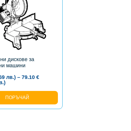
ни дискове за
ни машини
.69
лв.
)
–
79.10
€
Price
в.
)
range:
2.91 €
(5.69
ПОРЪЧАЙ
лв.)
through
79.10 €
(154.71
лв.)