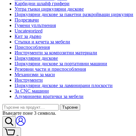
Карбидни шлайф грифери
Ултра тънки циркулярни дискове
Циркулярни дискове за пакетни разкройващи циркуляри
Подрезвачи
Гумени уплътнения
Uncategorized
Кит за дърво
Стъпки и кечета за мебели
Приспособления
Инструменти за композитни материали
Циркулярни дискове
Циркулярни дискове за портативни машини
Резервни части и приспособления
Механизми за маси
Инструменти
Циркулярни дискове за ламинирани плоскости
За CNC машини
Алуминиеви вратички за мебели
Търсене
Въведете поне 3 символа.