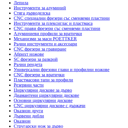
Лепила
Инструменти за алуминий
Стяга дърводелска
CNC специални фрезери със сменяеми пластини
Инструменти за плексиглас и пластмаса
CNC прави фрезери със сменяеми пластини
Алуминиеви профили за вратички
Механизми за маси POETTKER
Ръчни инструменти и аксесоари
CNC фрезери за гравиране
Абрихт ножове
SC фрезери за разкрой
Ръчни рендета
Универсални фрезови глави и профилни ножове
CNC фрезери за вратички
Пластмасови тапи за профили
Резервни части
Циркулярни дискове за дърво
Диамантени циркулярни дискове
Основни циркулярни дискове
CNC циркулярни дискове с държачи
Оказион други
Дървени дибли
Оказион
Стругарски нож за дърво