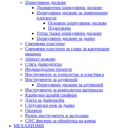
Циркулярни дискове
Диамантени циркулярни дискове
Циркулярни дискове за ламинирани
плоскости
Основни циркулярни дискове
Подрезвачи
Ултра тънки циркулярни дискове
Циркулярни дискове за дърво
Сменяеми пластини
Сменяеми пластини за глави за кантиращи
машини
Абрихт ножове
Стяга дърводелска
Индивидуални проекти
Инструменти за плексиглас и пластмаса
Инструменти за алуминий
Циркулярни дискове за алуминий
Инструменти за композитни материали
Карбидни шлайф грифери
Длета за дърворезба
Стругарски нож за дърво
Оказион
Ръчни инструменти и аксесоари
CNC фрезери за обработка на камък
МЕХАНИЗМИ