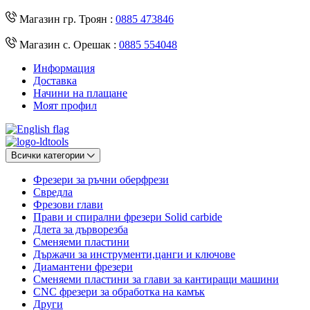
Магазин гр. Троян :
0885 473846
Магазин с. Орешак :
0885 554048
Информация
Доставка
Начини на плащане
Моят профил
Всички категории
Фрезери за ръчни оберфрези
Свредла
Фрезови глави
Прави и спирални фрезери Solid carbide
Длета за дърворезба
Сменяеми пластини
Държачи за инструменти,цанги и ключове
Диамантени фрезери
Сменяеми пластини за глави за кантиращи машини
CNC фрезери за обработка на камък
Други