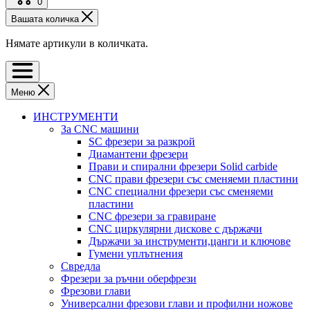
0
Вашата количка
Нямате артикули в количката.
Меню
ИНСТРУМЕНТИ
За CNC машини
SC фрезери за разкрой
Диамантени фрезери
Прави и спирални фрезери Solid carbide
CNC прави фрезери със сменяеми пластини
CNC специални фрезери със сменяеми
пластини
CNC фрезери за гравиране
CNC циркулярни дискове с държачи
Държачи за инструменти,цанги и ключове
Гумени уплътнения
Свредла
Фрезери за ръчни оберфрези
Фрезови глави
Универсални фрезови глави и профилни ножове