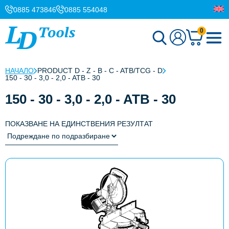
0885 473846
0885 554048
0
НАЧАЛО
PRODUCT D - Z - B - C - ATB/TCG - D
150 - 30 - 3,0 - 2,0 - ATB - 30
150 - 30 - 3,0 - 2,0 - ATB - 30
ПОКАЗВАНЕ НА ЕДИНСТВЕНИЯ РЕЗУЛТАТ
This
product
has
multiple
variants.
The
options
may