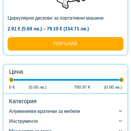
be
chosen
on
the
Циркулярни дискове за портативни машини
product
page
Price
2.91
€
(5.69
лв.
)
–
79.10
€
(154.71
лв.
)
range:
2.91 €
(5.69
ПОРЪЧАЙ
лв.)
through
79.10 €
(154.71
лв.)
Цена
0
€
(0.00
лв.
)
790.97
€
(0.00
лв.
)
Категория
Алуминиеви вратички за мебели
Инструменти