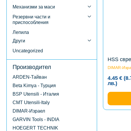
multiple
variants.
Механизми за маси
The
options
Резервни части и
may
приспособления
be
chosen
Лепила
on
the
Други
product
page
Uncategorized
HSS свре
Производител
DIMAR-Изр
ARDEN-Тайван
4.45
€
(8
Price
лв.
)
Beta Kimya - Турция
range
4.45 
BSP Utensili - Италия
(8.70
CMT Utensili-Italy
лв.)
thro
DIMAR-Израел
8.28 
GARVIN Tools - INDIA
(16.1
лв.)
HOEGERT TECHNIK