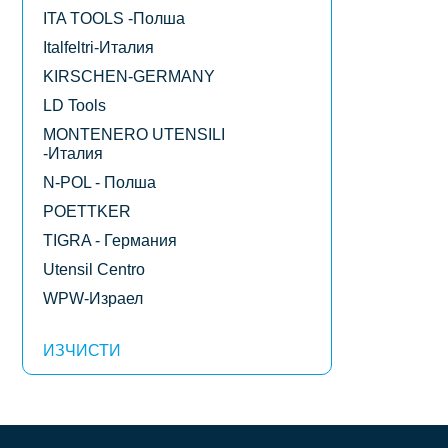
ITA TOOLS -Полша
Italfeltri-Италия
KIRSCHEN-GERMANY
LD Tools
MONTENERO UTENSILI
-Италия
N-POL - Полша
POETTKER
TIGRA - Германия
Utensil Centro
WPW-Израел