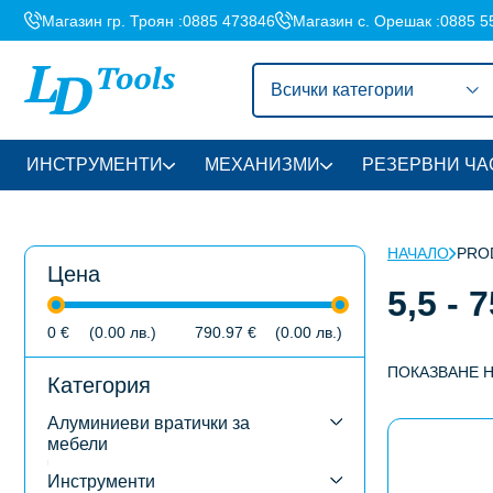
Магазин гр. Троян :
0885 473846
Магазин с. Орешак :
0885 5
Всички категории
ИНСТРУМЕНТИ
МЕХАНИЗМИ
РЕЗЕРВНИ ЧА
НАЧАЛО
PROD
Цена
5,5 - 
0
€
(0.00
лв.
)
790.97
€
(0.00
лв.
)
ПОКАЗВАНЕ 
Категория
Алуминиеви вратички за
This
мебели
product
has
Инструменти