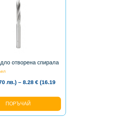
дло отворена спирала
аел
.70
лв.
)
–
8.28
€
(16.19
:
€
ПОРЪЧАЙ
ugh
€
9