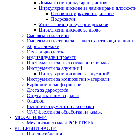
Диамантени циркулярни дискове
Циркулярни дискове за ламинирани плоскост
Основни циркулярни дискове
Подрезвачи
Ултра тънки циркулярни дискове
Циркулярни дискове за дърво
Сменяеми пластини
Сменяеми пластини за глави за кантиращи машини
Абрихт ножове
Стяга дърводелска
Индивидуални проекти
Инструменти за плексиглас и пластмаса
Инструменти за алуминий
Циркулярни дискове за алуминий
Инструменти за композитни материали
Карбидни шлайф грифери
Длета за дърворезба
Стругарски нож за дърво
Оказион
Ръчни инструменти и аксесоари
CNC фрезери за обработка на камък
МЕХАНИЗМИ
Механизми за маси POETTKER
РЕЗЕРВНИ ЧАСТИ
Приспособления