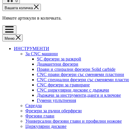
0
Вашата количка
Нямате артикули в количката.
Меню
ИНСТРУМЕНТИ
За CNC машини
SC фрезери за разкрой
Диамантени фрезери
Прави и спирални фрезери Solid carbide
CNC прави фрезери със сменяеми пластини
CNC специални фрезери със сменяеми пласт
CNC фрезери за гравиране
CNC циркулярни дискове с държачи
Държачи за инструменти,цанги и ключове
Гумени уплътнения
Свредла
Фрезери за ръчни оберфрези
Фрезови глави
Универсални фрезови глави и профилни ножове
Циркулярни дискове