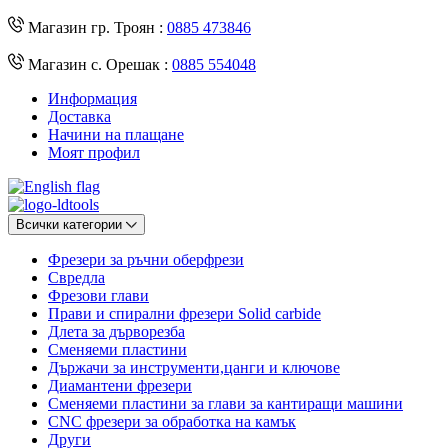
Магазин гр. Троян :
0885 473846
Магазин с. Орешак :
0885 554048
Информация
Доставка
Начини на плащане
Моят профил
Всички категории
Фрезери за ръчни оберфрези
Свредла
Фрезови глави
Прави и спирални фрезери Solid carbide
Длета за дърворезба
Сменяеми пластини
Държачи за инструменти,цанги и ключове
Диамантени фрезери
Сменяеми пластини за глави за кантиращи машини
CNC фрезери за обработка на камък
Други