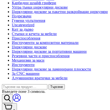
Карбидни шлайф грифери
Ултра тънки циркулярни дискове
Циркулярни дискове за пакетни разкройващи циркуляри
Подрезвачи
Гумени уплътнения
Uncategorized
Кит за дърво
Стъпки и кечета за мебели
Приспособления
Инструменти за композитни материали
Циркулярни дискове
Циркулярни дискове за портативни машини
Резервни части и приспособления
Механизми за маси
Инструменти
Циркулярни дискове за ламинирани плоскости
За CNC машини
Алуминиеви вратички за мебели
Търсене
Въведете поне 3 символа.