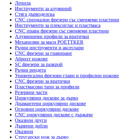
Лепила
Инструменти за алуминий
Стяга дърводелска
CNC специални фрезери със сменяеми пластини
Инструменти за плексиглас и пластмаса
CNC прави фрезери със сменяеми пластини
Алуминиеви профили за вратички
Механизми за маси POETTKER
Ръчни инструменти и аксесоари
CNC фрезери за гравиране
Абрихт ножове
SC фрезери за разкрой
Ръчни рендета
Универсални фрезови глави и профилни ножове
CNC фрезери за вратички
Пластмасови тапи за профили
Резервни части
Циркулярни дискове за дърво
Диамантени циркулярни дискове
Основни циркулярни дискове
CNC циркулярни дискове с държачи
Оказион други
Дървени дибли
Оказион
Стругарски нож за дърво