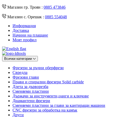
Магазин гр. Троян :
0885 473846
Магазин с. Орешак :
0885 554048
Информация
Доставка
Начини на плащане
Моят профил
Всички категории
Фрезери за ръчни оберфрези
Свредла
Фрезови глави
Прави и спирални фрезери Solid carbide
Длета за дърворезба
Сменяеми пластини
Държачи за инструменти,цанги и ключове
Диамантени фрезери
Сменяеми пластини за глави за кантиращи машини
CNC фрезери за обработка на камък
Други