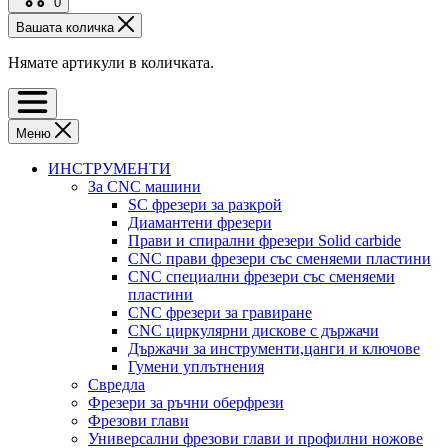
0
Вашата количка
Нямате артикули в количката.
Меню
ИНСТРУМЕНТИ
За CNC машини
SC фрезери за разкрой
Диамантени фрезери
Прави и спирални фрезери Solid carbide
CNC прави фрезери със сменяеми пластини
CNC специални фрезери със сменяеми
пластини
CNC фрезери за гравиране
CNC циркулярни дискове с държачи
Държачи за инструменти,цанги и ключове
Гумени уплътнения
Свредла
Фрезери за ръчни оберфрези
Фрезови глави
Универсални фрезови глави и профилни ножове