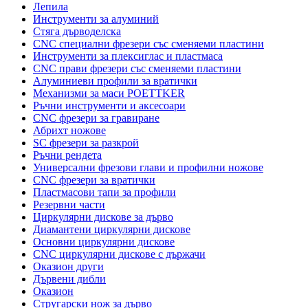
Лепила
Инструменти за алуминий
Стяга дърводелска
CNC специални фрезери със сменяеми пластини
Инструменти за плексиглас и пластмаса
CNC прави фрезери със сменяеми пластини
Алуминиеви профили за вратички
Механизми за маси POETTKER
Ръчни инструменти и аксесоари
CNC фрезери за гравиране
Абрихт ножове
SC фрезери за разкрой
Ръчни рендета
Универсални фрезови глави и профилни ножове
CNC фрезери за вратички
Пластмасови тапи за профили
Резервни части
Циркулярни дискове за дърво
Диамантени циркулярни дискове
Основни циркулярни дискове
CNC циркулярни дискове с държачи
Оказион други
Дървени дибли
Оказион
Стругарски нож за дърво