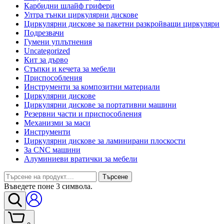
Карбидни шлайф грифери
Ултра тънки циркулярни дискове
Циркулярни дискове за пакетни разкройващи циркуляри
Подрезвачи
Гумени уплътнения
Uncategorized
Кит за дърво
Стъпки и кечета за мебели
Приспособления
Инструменти за композитни материали
Циркулярни дискове
Циркулярни дискове за портативни машини
Резервни части и приспособления
Механизми за маси
Инструменти
Циркулярни дискове за ламинирани плоскости
За CNC машини
Алуминиеви вратички за мебели
Търсене
Въведете поне 3 символа.