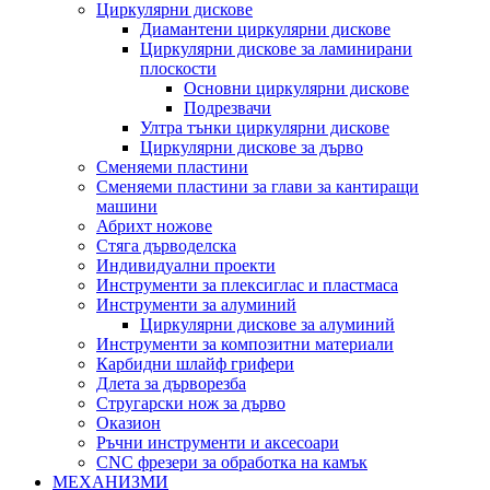
Циркулярни дискове
Диамантени циркулярни дискове
Циркулярни дискове за ламинирани
плоскости
Основни циркулярни дискове
Подрезвачи
Ултра тънки циркулярни дискове
Циркулярни дискове за дърво
Сменяеми пластини
Сменяеми пластини за глави за кантиращи
машини
Абрихт ножове
Стяга дърводелска
Индивидуални проекти
Инструменти за плексиглас и пластмаса
Инструменти за алуминий
Циркулярни дискове за алуминий
Инструменти за композитни материали
Карбидни шлайф грифери
Длета за дърворезба
Стругарски нож за дърво
Оказион
Ръчни инструменти и аксесоари
CNC фрезери за обработка на камък
МЕХАНИЗМИ