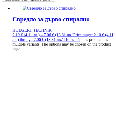
Свредло за дърво спирално
HOEGERT TECHNIK
2.10
€
(4.11
лв.
)
–
7.06
€
(13.81
лв.
)
Price range: 2.10 € (4.11
лв.) through 7.06 € (13.81 лв.)
Поръчай
This product has
multiple variants. The options may be chosen on the product
page