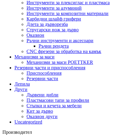
Инструменти за плексиглас и пластмаса
Инструменти за алуминий
Инструменти за композитни материали
Карбидни шлайф грифери
Длета за дърворезба
Стругарски нож за дърво
Оказион
Ръчни инструменти и аксесоари
Ръчни рендета
CNC фрезери за обработка на камък
Механизми за маси
Механизми за маси POETTKER
Резервни части и приспособления
Приспособления
Резервни части
Лепила
Други
Дървени дибли
Пластмасови тапи за профили
Стъпки и кечета за мебели
Кит за дърво
Оказион други
Uncategorized
Производител