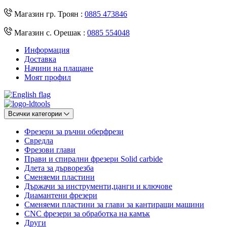
Магазин гр. Троян :
0885 473846
Магазин с. Орешак :
0885 554048
Информация
Доставка
Начини на плащане
Моят профил
Всички категории
Фрезери за ръчни оберфрези
Свредла
Фрезови глави
Прави и спирални фрезери Solid carbide
Длета за дърворезба
Сменяеми пластини
Държачи за инструменти,цанги и ключове
Диамантени фрезери
Сменяеми пластини за глави за кантиращи машини
CNC фрезери за обработка на камък
Други