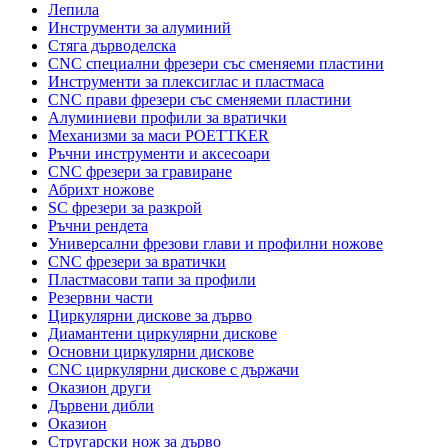
Лепила
Инструменти за алуминий
Стяга дърводелска
CNC специални фрезери със сменяеми пластини
Инструменти за плексиглас и пластмаса
CNC прави фрезери със сменяеми пластини
Алуминиеви профили за вратички
Механизми за маси POETTKER
Ръчни инструменти и аксесоари
CNC фрезери за гравиране
Абрихт ножове
SC фрезери за разкрой
Ръчни рендета
Универсални фрезови глави и профилни ножове
CNC фрезери за вратички
Пластмасови тапи за профили
Резервни части
Циркулярни дискове за дърво
Диамантени циркулярни дискове
Основни циркулярни дискове
CNC циркулярни дискове с държачи
Оказион други
Дървени дибли
Оказион
Стругарски нож за дърво