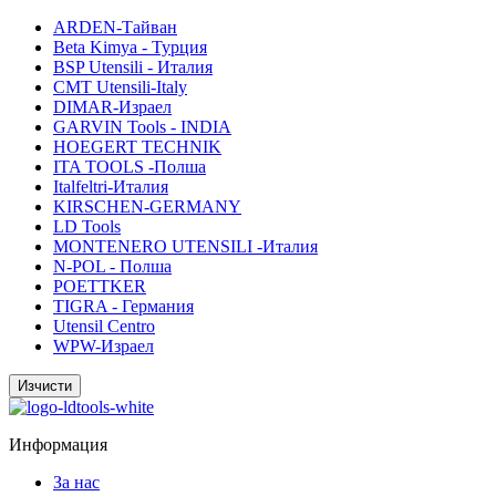
ARDEN-Тайван
Beta Kimya - Турция
BSP Utensili - Италия
CMT Utensili-Italy
DIMAR-Израел
GARVIN Tools - INDIA
HOEGERT TECHNIK
ITA TOOLS -Полша
Italfeltri-Италия
KIRSCHEN-GERMANY
LD Tools
MONTENERO UTENSILI -Италия
N-POL - Полша
POETTKER
TIGRA - Германия
Utensil Centro
WPW-Израел
Информация
За нас