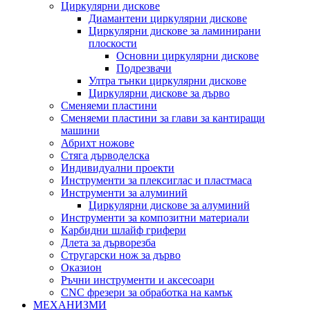
Циркулярни дискове
Диамантени циркулярни дискове
Циркулярни дискове за ламинирани
плоскости
Основни циркулярни дискове
Подрезвачи
Ултра тънки циркулярни дискове
Циркулярни дискове за дърво
Сменяеми пластини
Сменяеми пластини за глави за кантиращи
машини
Абрихт ножове
Стяга дърводелска
Индивидуални проекти
Инструменти за плексиглас и пластмаса
Инструменти за алуминий
Циркулярни дискове за алуминий
Инструменти за композитни материали
Карбидни шлайф грифери
Длета за дърворезба
Стругарски нож за дърво
Оказион
Ръчни инструменти и аксесоари
CNC фрезери за обработка на камък
МЕХАНИЗМИ