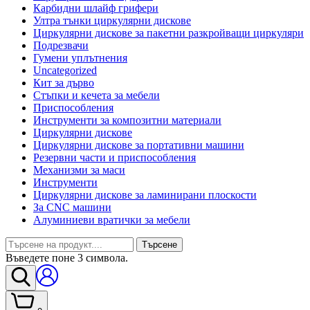
Карбидни шлайф грифери
Ултра тънки циркулярни дискове
Циркулярни дискове за пакетни разкройващи циркуляри
Подрезвачи
Гумени уплътнения
Uncategorized
Кит за дърво
Стъпки и кечета за мебели
Приспособления
Инструменти за композитни материали
Циркулярни дискове
Циркулярни дискове за портативни машини
Резервни части и приспособления
Механизми за маси
Инструменти
Циркулярни дискове за ламинирани плоскости
За CNC машини
Алуминиеви вратички за мебели
Търсене
Въведете поне 3 символа.