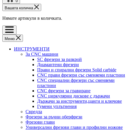
0
Вашата количка
Нямате артикули в количката.
Меню
ИНСТРУМЕНТИ
За CNC машини
SC фрезери за разкрой
Диамантени фрезери
Прави и спирални фрезери Solid carbide
CNC прави фрезери със сменяеми пластини
CNC специални фрезери със сменяеми
пластини
CNC фрезери за гравиране
CNC циркулярни дискове с държачи
Държачи за инструменти,цанги и ключове
Гумени уплътнения
Свредла
Фрезери за ръчни оберфрези
Фрезови глави
Универсални фрезови глави и профилни ножове