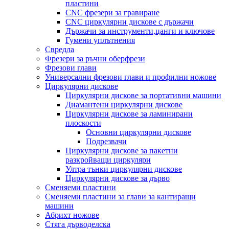
пластини
CNC фрезери за гравиране
CNC циркулярни дискове с държачи
Държачи за инструменти,цанги и ключове
Гумени уплътнения
Свредла
Фрезери за ръчни оберфрези
Фрезови глави
Универсални фрезови глави и профилни ножове
Циркулярни дискове
Циркулярни дискове за портативни машини
Диамантени циркулярни дискове
Циркулярни дискове за ламинирани
плоскости
Основни циркулярни дискове
Подрезвачи
Циркулярни дискове за пакетни
разкройващи циркуляри
Ултра тънки циркулярни дискове
Циркулярни дискове за дърво
Сменяеми пластини
Сменяеми пластини за глави за кантиращи
машини
Абрихт ножове
Стяга дърводелска