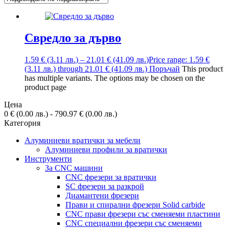
Свредло за дърво
1.59
€
(3.11
лв.
)
–
21.01
€
(41.09
лв.
)
Price range: 1.59 €
(3.11 лв.) through 21.01 € (41.09 лв.)
Поръчай
This product
has multiple variants. The options may be chosen on the
product page
Цена
0
€
(0.00
лв.
)
-
790.97
€
(0.00
лв.
)
Категория
Алуминиеви вратички за мебели
Алуминиеви профили за вратички
Инструменти
За CNC машини
CNC фрезери за вратички
SC фрезери за разкрой
Диамантени фрезери
Прави и спирални фрезери Solid carbide
CNC прави фрезери със сменяеми пластини
CNC специални фрезери със сменяеми