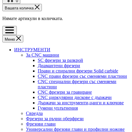
0
Вашата количка
Нямате артикули в количката.
Меню
ИНСТРУМЕНТИ
За CNC машини
SC фрезери за разкрой
Диамантени фрезери
Прави и спирални фрезери Solid carbide
CNC прави фрезери със сменяеми пластини
CNC специални фрезери със сменяеми
пластини
CNC фрезери за гравиране
CNC циркулярни дискове с държачи
Държачи за инструменти,цанги и ключове
Гумени уплътнения
Свредла
Фрезери за ръчни оберфрези
Фрезови глави
Универсални фрезови глави и профилни ножове