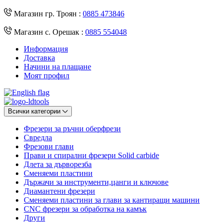
Магазин гр. Троян :
0885 473846
Магазин с. Орешак :
0885 554048
Информация
Доставка
Начини на плащане
Моят профил
Всички категории
Фрезери за ръчни оберфрези
Свредла
Фрезови глави
Прави и спирални фрезери Solid carbide
Длета за дърворезба
Сменяеми пластини
Държачи за инструменти,цанги и ключове
Диамантени фрезери
Сменяеми пластини за глави за кантиращи машини
CNC фрезери за обработка на камък
Други