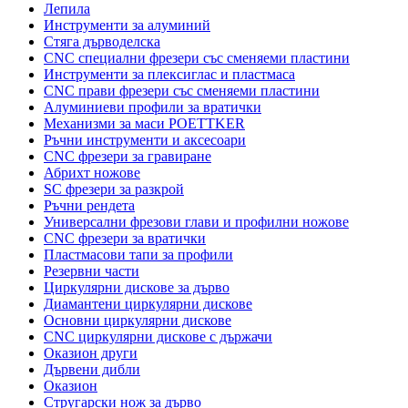
Лепила
Инструменти за алуминий
Стяга дърводелска
CNC специални фрезери със сменяеми пластини
Инструменти за плексиглас и пластмаса
CNC прави фрезери със сменяеми пластини
Алуминиеви профили за вратички
Механизми за маси POETTKER
Ръчни инструменти и аксесоари
CNC фрезери за гравиране
Абрихт ножове
SC фрезери за разкрой
Ръчни рендета
Универсални фрезови глави и профилни ножове
CNC фрезери за вратички
Пластмасови тапи за профили
Резервни части
Циркулярни дискове за дърво
Диамантени циркулярни дискове
Основни циркулярни дискове
CNC циркулярни дискове с държачи
Оказион други
Дървени дибли
Оказион
Стругарски нож за дърво