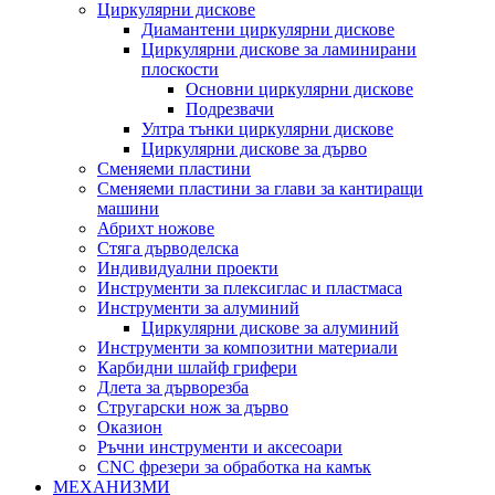
Циркулярни дискове
Диамантени циркулярни дискове
Циркулярни дискове за ламинирани
плоскости
Основни циркулярни дискове
Подрезвачи
Ултра тънки циркулярни дискове
Циркулярни дискове за дърво
Сменяеми пластини
Сменяеми пластини за глави за кантиращи
машини
Абрихт ножове
Стяга дърводелска
Индивидуални проекти
Инструменти за плексиглас и пластмаса
Инструменти за алуминий
Циркулярни дискове за алуминий
Инструменти за композитни материали
Карбидни шлайф грифери
Длета за дърворезба
Стругарски нож за дърво
Оказион
Ръчни инструменти и аксесоари
CNC фрезери за обработка на камък
МЕХАНИЗМИ