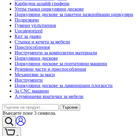
Карбидни шлайф грифери
Ултра тънки циркулярни дискове
Циркулярни дискове за пакетни разкройващи циркуляри
Подрезвачи
Гумени уплътнения
Uncategorized
Кит за дърво
Стъпки и кечета за мебели
Приспособления
Инструменти за композитни материали
Циркулярни дискове
Циркулярни дискове за портативни машини
Резервни части и приспособления
Механизми за маси
Инструменти
Циркулярни дискове за ламинирани плоскости
За CNC машини
Алуминиеви вратички за мебели
Търсене
Въведете поне 3 символа.