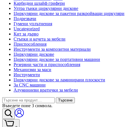
Карбидни шлайф грифери
Ултра тънки циркулярни дискове
Циркулярни дискове за пакетни разкройващи циркуляри
Подрезвачи
Гумени уплътнения
Uncategorized
Кит за дърво
Стъпки и кечета за мебели
Приспособления
Инструменти за композитни материали
Циркулярни дискове
Циркулярни дискове за портативни машини
Резервни части и приспособления
Механизми за маси
Инструменти
Циркулярни дискове за ламинирани плоскости
За CNC машини
Алуминиеви вратички за мебели
Търсене
Въведете поне 3 символа.