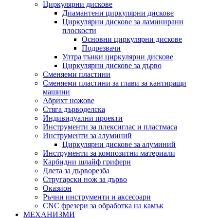
Циркулярни дискове
Диамантени циркулярни дискове
Циркулярни дискове за ламинирани
плоскости
Основни циркулярни дискове
Подрезвачи
Ултра тънки циркулярни дискове
Циркулярни дискове за дърво
Сменяеми пластини
Сменяеми пластини за глави за кантиращи
машини
Абрихт ножове
Стяга дърводелска
Индивидуални проекти
Инструменти за плексиглас и пластмаса
Инструменти за алуминий
Циркулярни дискове за алуминий
Инструменти за композитни материали
Карбидни шлайф грифери
Длета за дърворезба
Стругарски нож за дърво
Оказион
Ръчни инструменти и аксесоари
CNC фрезери за обработка на камък
МЕХАНИЗМИ