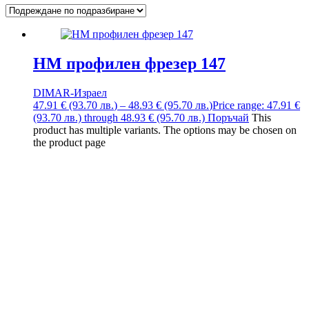
HM профилен фрезер 147
DIMAR-Израел
47.91
€
(93.70
лв.
)
–
48.93
€
(95.70
лв.
)
Price range: 47.91 €
(93.70 лв.) through 48.93 € (95.70 лв.)
Поръчай
This
product has multiple variants. The options may be chosen on
the product page