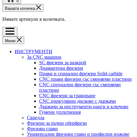
0
Вашата количка
Нямате артикули в количката.
Меню
ИНСТРУМЕНТИ
За CNC машини
SC фрезери за разкрой
Диамантени фрезери
Прави и спирални фрезери Solid carbide
CNC прави фрезери със сменяеми пластини
CNC специални фрезери със сменяеми
пластини
CNC фрезери за гравиране
CNC циркулярни дискове с държачи
Държачи за инструменти,цанги и ключове
Гумени уплътнения
Свредла
Фрезери за ръчни оберфрези
Фрезови глави
Универсални фрезови глави и профилни ножове