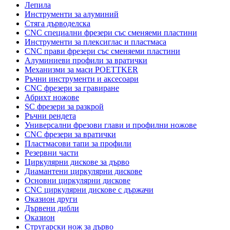
Лепила
Инструменти за алуминий
Стяга дърводелска
CNC специални фрезери със сменяеми пластини
Инструменти за плексиглас и пластмаса
CNC прави фрезери със сменяеми пластини
Алуминиеви профили за вратички
Механизми за маси POETTKER
Ръчни инструменти и аксесоари
CNC фрезери за гравиране
Абрихт ножове
SC фрезери за разкрой
Ръчни рендета
Универсални фрезови глави и профилни ножове
CNC фрезери за вратички
Пластмасови тапи за профили
Резервни части
Циркулярни дискове за дърво
Диамантени циркулярни дискове
Основни циркулярни дискове
CNC циркулярни дискове с държачи
Оказион други
Дървени дибли
Оказион
Стругарски нож за дърво