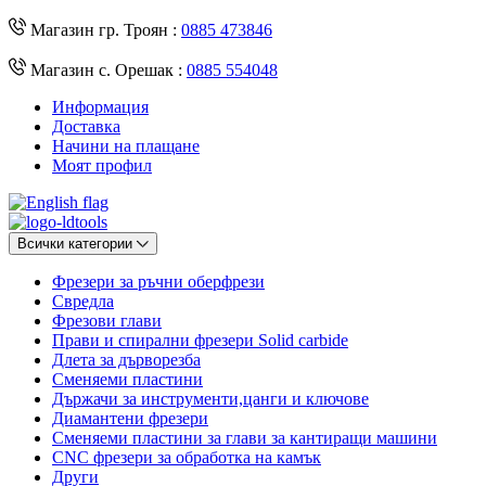
Магазин гр. Троян :
0885 473846
Магазин с. Орешак :
0885 554048
Информация
Доставка
Начини на плащане
Моят профил
Всички категории
Фрезери за ръчни оберфрези
Свредла
Фрезови глави
Прави и спирални фрезери Solid carbide
Длета за дърворезба
Сменяеми пластини
Държачи за инструменти,цанги и ключове
Диамантени фрезери
Сменяеми пластини за глави за кантиращи машини
CNC фрезери за обработка на камък
Други