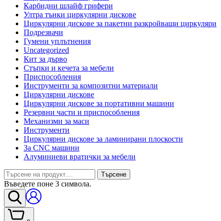
Карбидни шлайф грифери
Ултра тънки циркулярни дискове
Циркулярни дискове за пакетни разкройващи циркуляри
Подрезвачи
Гумени уплътнения
Uncategorized
Кит за дърво
Стъпки и кечета за мебели
Приспособления
Инструменти за композитни материали
Циркулярни дискове
Циркулярни дискове за портативни машини
Резервни части и приспособления
Механизми за маси
Инструменти
Циркулярни дискове за ламинирани плоскости
За CNC машини
Алуминиеви вратички за мебели
Търсене
Въведете поне 3 символа.