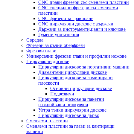
CNC прави фрезери със сменяеми пластини
CNC специални фрезери със сменяеми
пластини
CNC фрезери за гравиране
CNC циркулярни дискове с държачи
Държачи за инструменти,цанги и ключове
Гумени уплътнения
Свредла
Фрезери за ръчни оберфрези
Фрезови глави
Универсални фрезови глави и профилни ножове
Циркулярни дискове
Циркулярни дискове за портативни машини
Диамантени циркулярни дискове
Циркулярни дискове за ламинирани
плоскости
Основни циркулярни дискове
Подрезвачи
Циркулярни дискове за пакетни
разкройващи циркуляри
Ултра тънки циркулярни дискове
Циркулярни дискове за дърво
Сменяеми пластини
Сменяеми пластини за глави за кантиращи
машини