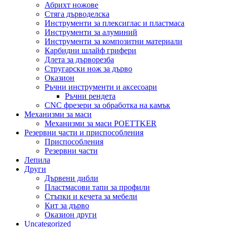
Абрихт ножове
Стяга дърводелска
Инструменти за плексиглас и пластмаса
Инструменти за алуминий
Инструменти за композитни материали
Карбидни шлайф грифери
Длета за дърворезба
Стругарски нож за дърво
Оказион
Ръчни инструменти и аксесоари
Ръчни рендета
CNC фрезери за обработка на камък
Механизми за маси
Механизми за маси POETTKER
Резервни части и приспособления
Приспособления
Резервни части
Лепила
Други
Дървени дибли
Пластмасови тапи за профили
Стъпки и кечета за мебели
Кит за дърво
Оказион други
Uncategorized