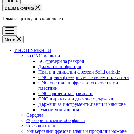
0
Вашата количка
Нямате артикули в количката.
Меню
ИНСТРУМЕНТИ
За CNC машини
SC фрезери за разкрой
Диамантени фрезери
Прави и спирални фрезери Solid carbide
CNC прави фрезери със сменяеми пластини
CNC специални фрезери със сменяеми
пластини
CNC фрезери за гравиране
CNC циркулярни дискове с държачи
Държачи за инструменти,цанги и ключове
Гумени уплътнения
Свредла
Фрезери за ръчни оберфрези
Фрезови глави
Универсални фрезови глави и профилни ножове