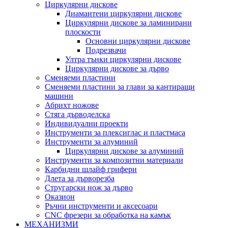
Циркулярни дискове
Диамантени циркулярни дискове
Циркулярни дискове за ламинирани
плоскости
Основни циркулярни дискове
Подрезвачи
Ултра тънки циркулярни дискове
Циркулярни дискове за дърво
Сменяеми пластини
Сменяеми пластини за глави за кантиращи
машини
Абрихт ножове
Стяга дърводелска
Индивидуални проекти
Инструменти за плексиглас и пластмаса
Инструменти за алуминий
Циркулярни дискове за алуминий
Инструменти за композитни материали
Карбидни шлайф грифери
Длета за дърворезба
Стругарски нож за дърво
Оказион
Ръчни инструменти и аксесоари
CNC фрезери за обработка на камък
МЕХАНИЗМИ