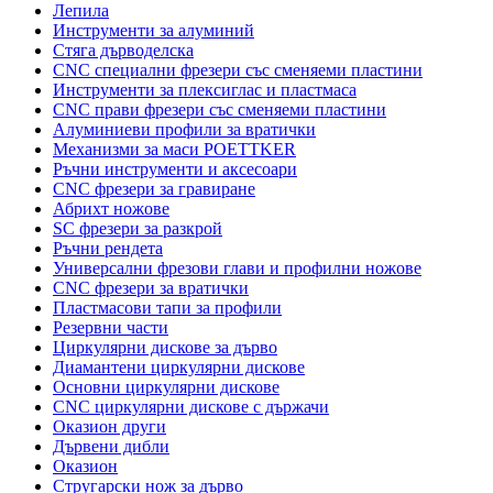
Лепила
Инструменти за алуминий
Стяга дърводелска
CNC специални фрезери със сменяеми пластини
Инструменти за плексиглас и пластмаса
CNC прави фрезери със сменяеми пластини
Алуминиеви профили за вратички
Механизми за маси POETTKER
Ръчни инструменти и аксесоари
CNC фрезери за гравиране
Абрихт ножове
SC фрезери за разкрой
Ръчни рендета
Универсални фрезови глави и профилни ножове
CNC фрезери за вратички
Пластмасови тапи за профили
Резервни части
Циркулярни дискове за дърво
Диамантени циркулярни дискове
Основни циркулярни дискове
CNC циркулярни дискове с държачи
Оказион други
Дървени дибли
Оказион
Стругарски нож за дърво