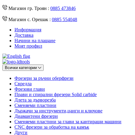
Магазин гр. Троян :
0885 473846
Магазин с. Орешак :
0885 554048
Информация
Доставка
Начини на плащане
Моят профил
Всички категории
Фрезери за ръчни оберфрези
Свредла
Фрезови глави
Прави и спирални фрезери Solid carbide
Длета за дърворезба
Сменяеми пластини
Държачи за инструменти,цанги и ключове
Диамантени фрезери
Сменяеми пластини за глави за кантиращи машини
CNC фрезери за обработка на камък
Други