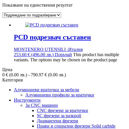
Показване на единствения резултат
PCD подрезвач съставен
MONTENERO UTENSILI -Италия
253.60
€
(496.00
лв.
)
Поръчай
This product has multiple
variants. The options may be chosen on the product page
Цена
0
€
(0.00
лв.
)
-
790.97
€
(0.00
лв.
)
Категория
Алуминиеви вратички за мебели
Алуминиеви профили за вратички
Инструменти
За CNC машини
CNC фрезери за вратички
SC фрезери за разкрой
Диамантени фрезери
Прави и спирални фрезери Solid carbide