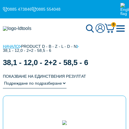
0885 473846
0885 554048
0
НАЧАЛО
PRODUCT D - B - Z - L - D - N
38,1 - 12,0 - 2+2 - 58,5 - 6
38,1 - 12,0 - 2+2 - 58,5 - 6
ПОКАЗВАНЕ НА ЕДИНСТВЕНИЯ РЕЗУЛТАТ
This
product
has
multiple
variants.
The