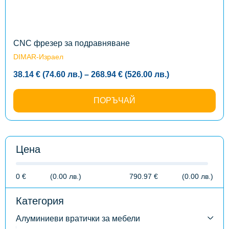
options
may
be
chosen
on
the
CNC фрезер за подравняване
product
DIMAR-Израел
page
Price
38.14
€
(74.60
лв.
)
–
268.94
€
(526.00
лв.
)
range:
38.14 €
(74.60
ПОРЪЧАЙ
лв.)
through
268.94 €
(526.00
лв.)
Цена
0
€
(0.00
лв.
)
790.97
€
(0.00
лв.
)
Категория
Алуминиеви вратички за мебели