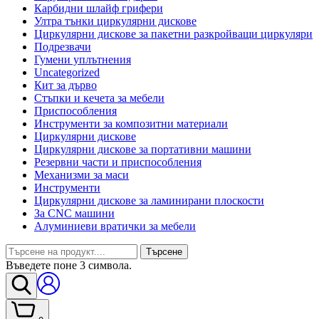
Карбидни шлайф грифери
Ултра тънки циркулярни дискове
Циркулярни дискове за пакетни разкройващи циркуляри
Подрезвачи
Гумени уплътнения
Uncategorized
Кит за дърво
Стъпки и кечета за мебели
Приспособления
Инструменти за композитни материали
Циркулярни дискове
Циркулярни дискове за портативни машини
Резервни части и приспособления
Механизми за маси
Инструменти
Циркулярни дискове за ламинирани плоскости
За CNC машини
Алуминиеви вратички за мебели
Търсене
Въведете поне 3 символа.