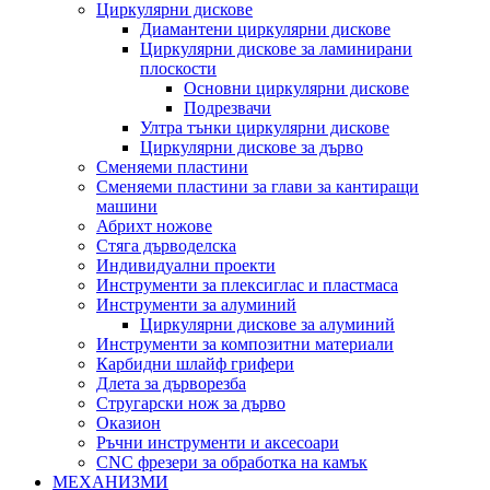
Циркулярни дискове
Диамантени циркулярни дискове
Циркулярни дискове за ламинирани
плоскости
Основни циркулярни дискове
Подрезвачи
Ултра тънки циркулярни дискове
Циркулярни дискове за дърво
Сменяеми пластини
Сменяеми пластини за глави за кантиращи
машини
Абрихт ножове
Стяга дърводелска
Индивидуални проекти
Инструменти за плексиглас и пластмаса
Инструменти за алуминий
Циркулярни дискове за алуминий
Инструменти за композитни материали
Карбидни шлайф грифери
Длета за дърворезба
Стругарски нож за дърво
Оказион
Ръчни инструменти и аксесоари
CNC фрезери за обработка на камък
МЕХАНИЗМИ