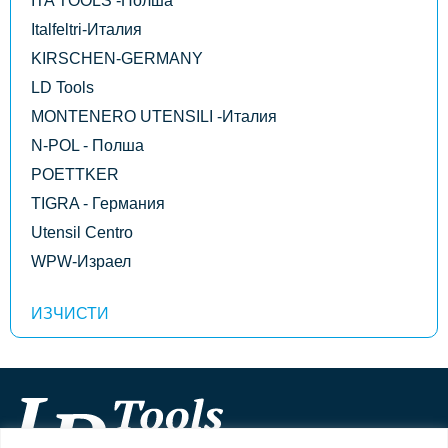
ITA TOOLS -Полша
Italfeltri-Италия
KIRSCHEN-GERMANY
LD Tools
MONTENERO UTENSILI -Италия
N-POL - Полша
POETTKER
TIGRA - Германия
Utensil Centro
WPW-Израел