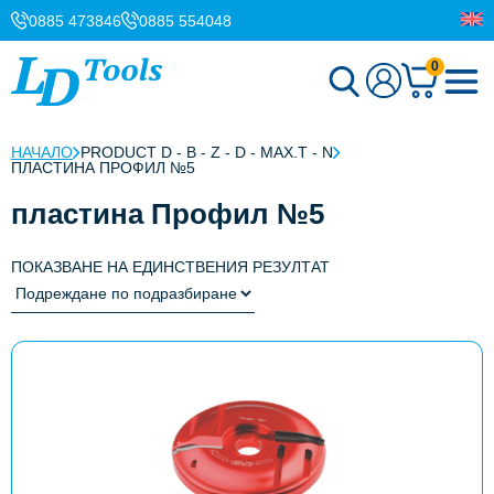
0885 473846
0885 554048
0
НАЧАЛО
PRODUCT D - B - Z - D - MAX.T - N
ПЛАСТИНА ПРОФИЛ №5
пластина Профил №5
ПОКАЗВАНЕ НА ЕДИНСТВЕНИЯ РЕЗУЛТАТ
This
product
has
multiple
variants.
The
options
may