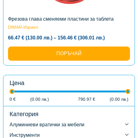
be
chosen
on
the
Фрезова глава сменяеми пластини за таблета
product
DIMAR-Израел
page
Price
66.47
€
(130.00
лв.
)
–
156.46
€
(306.01
лв.
)
range:
66.47 €
(130.00
ПОРЪЧАЙ
лв.)
through
156.46 €
(306.01
лв.)
Цена
0
€
(0.00
лв.
)
790.97
€
(0.00
лв.
)
Категория
Алуминиеви вратички за мебели
Инструменти