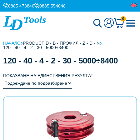
0885 473846
0885 554048
0
НАЧАЛО
PRODUCT D - B - ПРОФИЛ - Z - D - N
120 - 40 - 4 - 2 - 30 - 5000÷8400
120 - 40 - 4 - 2 - 30 - 5000÷8400
ПОКАЗВАНЕ НА ЕДИНСТВЕНИЯ РЕЗУЛТАТ
This
product
has
multiple
variants.
The
options
may