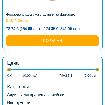
be
chosen
on
the
Фрезова глава см.пластини за фризове
product
DIMAR-Израел
page
Price
78.74
€
(154.00
лв.
)
–
174.35
€
(341.00
лв.
)
range:
78.74 €
(154.00
ПОРЪЧАЙ
лв.)
through
174.35 €
(341.00
лв.)
Цена
0
€
(0.00
лв.
)
790.97
€
(0.00
лв.
)
Категория
Алуминиеви вратички за мебели
Инструменти