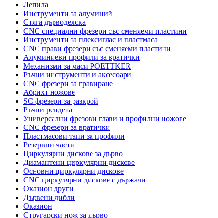
Лепила
Инструменти за алуминий
Стяга дърводелска
CNC специални фрезери със сменяеми пластини
Инструменти за плексиглас и пластмаса
CNC прави фрезери със сменяеми пластини
Алуминиеви профили за вратички
Механизми за маси POETTKER
Ръчни инструменти и аксесоари
CNC фрезери за гравиране
Абрихт ножове
SC фрезери за разкрой
Ръчни рендета
Универсални фрезови глави и профилни ножове
CNC фрезери за вратички
Пластмасови тапи за профили
Резервни части
Циркулярни дискове за дърво
Диамантени циркулярни дискове
Основни циркулярни дискове
CNC циркулярни дискове с държачи
Оказион други
Дървени дибли
Оказион
Стругарски нож за дърво