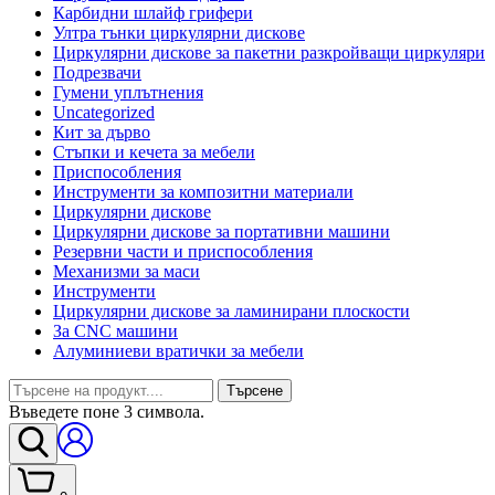
Карбидни шлайф грифери
Ултра тънки циркулярни дискове
Циркулярни дискове за пакетни разкройващи циркуляри
Подрезвачи
Гумени уплътнения
Uncategorized
Кит за дърво
Стъпки и кечета за мебели
Приспособления
Инструменти за композитни материали
Циркулярни дискове
Циркулярни дискове за портативни машини
Резервни части и приспособления
Механизми за маси
Инструменти
Циркулярни дискове за ламинирани плоскости
За CNC машини
Алуминиеви вратички за мебели
Търсене
Въведете поне 3 символа.