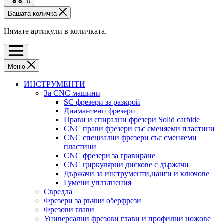
0
Вашата количка
Нямате артикули в количката.
Меню
ИНСТРУМЕНТИ
За CNC машини
SC фрезери за разкрой
Диамантени фрезери
Прави и спирални фрезери Solid carbide
CNC прави фрезери със сменяеми пластини
CNC специални фрезери със сменяеми
пластини
CNC фрезери за гравиране
CNC циркулярни дискове с държачи
Държачи за инструменти,цанги и ключове
Гумени уплътнения
Свредла
Фрезери за ръчни оберфрези
Фрезови глави
Универсални фрезови глави и профилни ножове