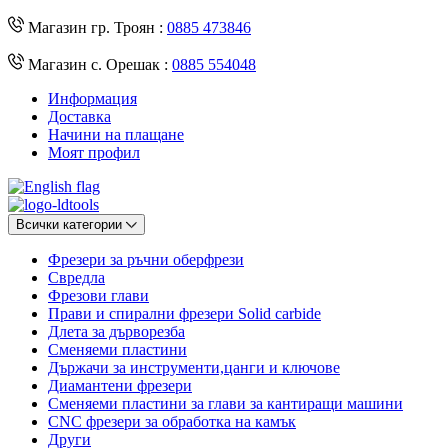
Магазин гр. Троян :
0885 473846
Магазин с. Орешак :
0885 554048
Информация
Доставка
Начини на плащане
Моят профил
Всички категории
Фрезери за ръчни оберфрези
Свредла
Фрезови глави
Прави и спирални фрезери Solid carbide
Длета за дърворезба
Сменяеми пластини
Държачи за инструменти,цанги и ключове
Диамантени фрезери
Сменяеми пластини за глави за кантиращи машини
CNC фрезери за обработка на камък
Други