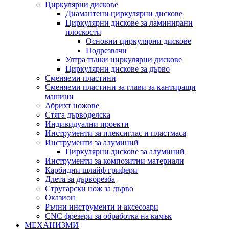
Циркулярни дискове
Диамантени циркулярни дискове
Циркулярни дискове за ламинирани
плоскости
Основни циркулярни дискове
Подрезвачи
Ултра тънки циркулярни дискове
Циркулярни дискове за дърво
Сменяеми пластини
Сменяеми пластини за глави за кантиращи
машини
Абрихт ножове
Стяга дърводелска
Индивидуални проекти
Инструменти за плексиглас и пластмаса
Инструменти за алуминий
Циркулярни дискове за алуминий
Инструменти за композитни материали
Карбидни шлайф грифери
Длета за дърворезба
Стругарски нож за дърво
Оказион
Ръчни инструменти и аксесоари
CNC фрезери за обработка на камък
МЕХАНИЗМИ