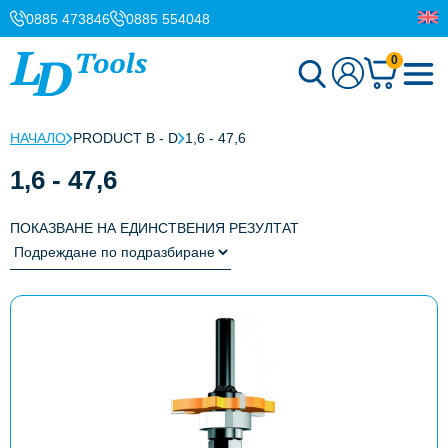
0885 473846
0885 554048
0
НАЧАЛО
PRODUCT B - D
1,6 - 47,6
1,6 - 47,6
ПОКАЗВАНЕ НА ЕДИНСТВЕНИЯ РЕЗУЛТАТ
This
product
has
multiple
variants.
The
options
may
be