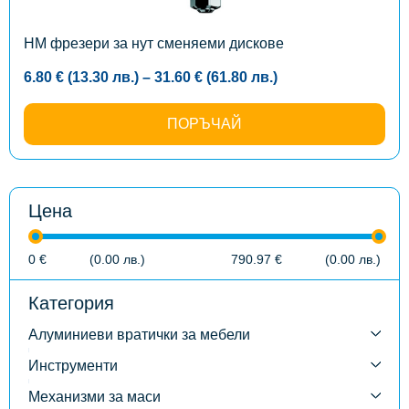
chosen
on
the
HM фрезери за нут сменяеми дискове
product
page
Price
6.80
€
(13.30
лв.
)
–
31.60
€
(61.80
лв.
)
range:
6.80 €
(13.30
ПОРЪЧАЙ
лв.)
through
31.60 €
(61.80
лв.)
Цена
0
€
(0.00
лв.
)
790.97
€
(0.00
лв.
)
Категория
Алуминиеви вратички за мебели
Инструменти
Механизми за маси