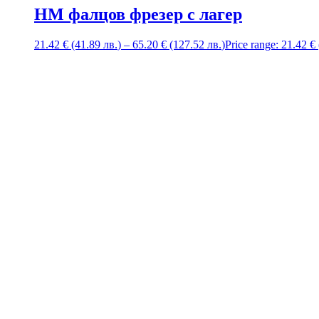
HM фалцов фрезер с лагер
21.42
€
(41.89
лв.
)
–
65.20
€
(127.52
лв.
)
Price range: 21.42 €