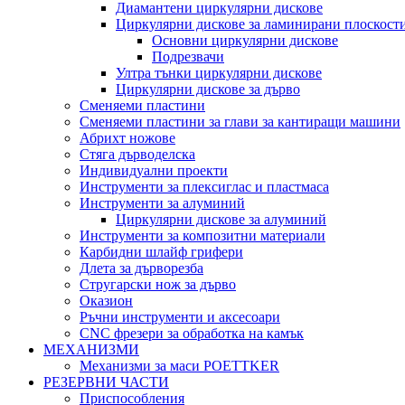
Диамантени циркулярни дискове
Циркулярни дискове за ламинирани плоскост
Основни циркулярни дискове
Подрезвачи
Ултра тънки циркулярни дискове
Циркулярни дискове за дърво
Сменяеми пластини
Сменяеми пластини за глави за кантиращи машини
Абрихт ножове
Стяга дърводелска
Индивидуални проекти
Инструменти за плексиглас и пластмаса
Инструменти за алуминий
Циркулярни дискове за алуминий
Инструменти за композитни материали
Карбидни шлайф грифери
Длета за дърворезба
Стругарски нож за дърво
Оказион
Ръчни инструменти и аксесоари
CNC фрезери за обработка на камък
МЕХАНИЗМИ
Механизми за маси POETTKER
РЕЗЕРВНИ ЧАСТИ
Приспособления