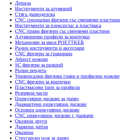
Лепила
Инструменти за алуминий
Стяга дърводелска
CNC специални фрезери със сменяеми пластини
Инструменти за плексиглас и пластмаса
CNC прави фрезери със сменяеми пластини
Алуминиеви профили за вратички
Механизми за маси POETTKER
Ръчни инструменти и аксесоари
CNC фрезери за гравиране
Абрихт ножове
SC фрезери за разкрой
Ръчни рендета
Универсални фрезови глави и профилни ножове
CNC фрезери за вратички
Пластмасови тапи за профили
Резервни части
Циркулярни дискове за дърво
Диамантени циркулярни дискове
Основни циркулярни дискове
CNC циркулярни дискове с държачи
Оказион други
Дървени дибли
Оказион
Стругарски нож за дърво