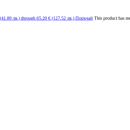
 (41.89 лв.) through 65.20 € (127.52 лв.)
Поръчай
This product has mu