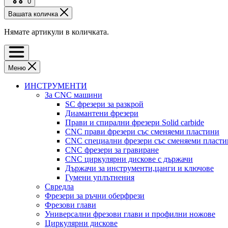
0
Вашата количка
Нямате артикули в количката.
Меню
ИНСТРУМЕНТИ
За CNC машини
SC фрезери за разкрой
Диамантени фрезери
Прави и спирални фрезери Solid carbide
CNC прави фрезери със сменяеми пластини
CNC специални фрезери със сменяеми пласт
CNC фрезери за гравиране
CNC циркулярни дискове с държачи
Държачи за инструменти,цанги и ключове
Гумени уплътнения
Свредла
Фрезери за ръчни оберфрези
Фрезови глави
Универсални фрезови глави и профилни ножове
Циркулярни дискове