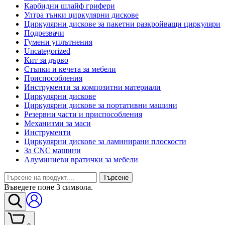
Карбидни шлайф грифери
Ултра тънки циркулярни дискове
Циркулярни дискове за пакетни разкройващи циркуляри
Подрезвачи
Гумени уплътнения
Uncategorized
Кит за дърво
Стъпки и кечета за мебели
Приспособления
Инструменти за композитни материали
Циркулярни дискове
Циркулярни дискове за портативни машини
Резервни части и приспособления
Механизми за маси
Инструменти
Циркулярни дискове за ламинирани плоскости
За CNC машини
Алуминиеви вратички за мебели
Търсене
Въведете поне 3 символа.