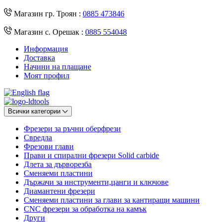
Магазин гр. Троян :
0885 473846
Магазин с. Орешак :
0885 554048
Информация
Доставка
Начини на плащане
Моят профил
Всички категории
Фрезери за ръчни оберфрези
Свредла
Фрезови глави
Прави и спирални фрезери Solid carbide
Длета за дърворезба
Сменяеми пластини
Държачи за инструменти,цанги и ключове
Диамантени фрезери
Сменяеми пластини за глави за кантиращи машини
CNC фрезери за обработка на камък
Други