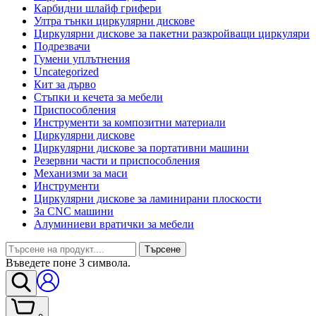
Карбидни шлайф грифери
Ултра тънки циркулярни дискове
Циркулярни дискове за пакетни разкройващи циркуляри
Подрезвачи
Гумени уплътнения
Uncategorized
Кит за дърво
Стъпки и кечета за мебели
Приспособления
Инструменти за композитни материали
Циркулярни дискове
Циркулярни дискове за портативни машини
Резервни части и приспособления
Механизми за маси
Инструменти
Циркулярни дискове за ламинирани плоскости
За CNC машини
Алуминиеви вратички за мебели
Търсене
Въведете поне 3 символа.