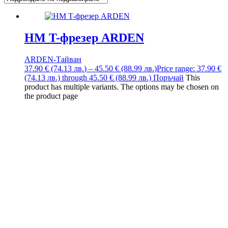
HM T-фрезер ARDEN
ARDEN-Тайван
37.90
€
(74.13
лв.
)
–
45.50
€
(88.99
лв.
)
Price range: 37.90 €
(74.13 лв.) through 45.50 € (88.99 лв.)
Поръчай
This
product has multiple variants. The options may be chosen on
the product page