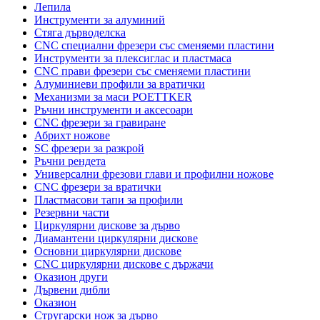
Лепила
Инструменти за алуминий
Стяга дърводелска
CNC специални фрезери със сменяеми пластини
Инструменти за плексиглас и пластмаса
CNC прави фрезери със сменяеми пластини
Алуминиеви профили за вратички
Механизми за маси POETTKER
Ръчни инструменти и аксесоари
CNC фрезери за гравиране
Абрихт ножове
SC фрезери за разкрой
Ръчни рендета
Универсални фрезови глави и профилни ножове
CNC фрезери за вратички
Пластмасови тапи за профили
Резервни части
Циркулярни дискове за дърво
Диамантени циркулярни дискове
Основни циркулярни дискове
CNC циркулярни дискове с държачи
Оказион други
Дървени дибли
Оказион
Стругарски нож за дърво