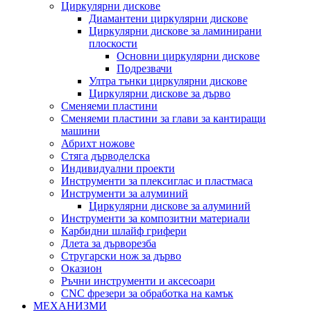
Циркулярни дискове
Диамантени циркулярни дискове
Циркулярни дискове за ламинирани
плоскости
Основни циркулярни дискове
Подрезвачи
Ултра тънки циркулярни дискове
Циркулярни дискове за дърво
Сменяеми пластини
Сменяеми пластини за глави за кантиращи
машини
Абрихт ножове
Стяга дърводелска
Индивидуални проекти
Инструменти за плексиглас и пластмаса
Инструменти за алуминий
Циркулярни дискове за алуминий
Инструменти за композитни материали
Карбидни шлайф грифери
Длета за дърворезба
Стругарски нож за дърво
Оказион
Ръчни инструменти и аксесоари
CNC фрезери за обработка на камък
МЕХАНИЗМИ