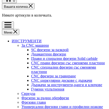
0
Вашата количка
Нямате артикули в количката.
Меню
ИНСТРУМЕНТИ
За CNC машини
SC фрезери за разкрой
Диамантени фрезери
Прави и спирални фрезери Solid carbide
CNC прави фрезери със сменяеми пластини
CNC специални фрезери със сменяеми
пластини
CNC фрезери за гравиране
CNC циркулярни дискове с държачи
Държачи за инструменти,цанги и ключове
Гумени уплътнения
Свредла
Фрезери за ръчни оберфрези
Фрезови глави
Универсални фрезови глави и профилни ножове