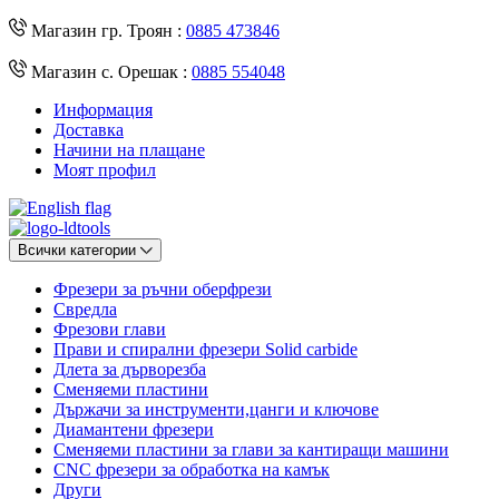
Магазин гр. Троян :
0885 473846
Магазин с. Орешак :
0885 554048
Информация
Доставка
Начини на плащане
Моят профил
Всички категории
Фрезери за ръчни оберфрези
Свредла
Фрезови глави
Прави и спирални фрезери Solid carbide
Длета за дърворезба
Сменяеми пластини
Държачи за инструменти,цанги и ключове
Диамантени фрезери
Сменяеми пластини за глави за кантиращи машини
CNC фрезери за обработка на камък
Други