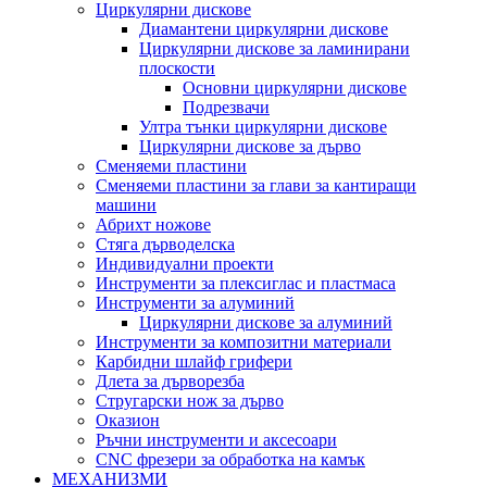
Циркулярни дискове
Диамантени циркулярни дискове
Циркулярни дискове за ламинирани
плоскости
Основни циркулярни дискове
Подрезвачи
Ултра тънки циркулярни дискове
Циркулярни дискове за дърво
Сменяеми пластини
Сменяеми пластини за глави за кантиращи
машини
Абрихт ножове
Стяга дърводелска
Индивидуални проекти
Инструменти за плексиглас и пластмаса
Инструменти за алуминий
Циркулярни дискове за алуминий
Инструменти за композитни материали
Карбидни шлайф грифери
Длета за дърворезба
Стругарски нож за дърво
Оказион
Ръчни инструменти и аксесоари
CNC фрезери за обработка на камък
МЕХАНИЗМИ