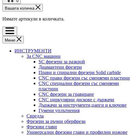
0
Вашата количка
Нямате артикули в количката.
Меню
ИНСТРУМЕНТИ
За CNC машини
SC фрезери за разкрой
Диамантени фрезери
Прави и спирални фрезери Solid carbide
CNC прави фрезери със сменяеми пластини
CNC специални фрезери със сменяеми
пластини
CNC фрезери за гравиране
CNC циркулярни дискове с държачи
Държачи за инструменти,цанги и ключове
Гумени уплътнения
Свредла
Фрезери за ръчни оберфрези
Фрезови глави
Универсални фрезови глави и профилни ножове