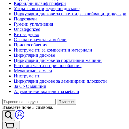
Карбидни шлайф грифери
Ултра тънки циркулярни дискове
Циркулярни дискове за пакетни разкройващи циркуляри
Подрезвачи
Гумени уплътнения
Uncategorized
Кит за дърво
Стъпки и кечета за мебели
Приспособления
Инструменти за композитни материали
Циркулярни дискове
Циркулярни дискове за портативни машини
Резервни части и приспособления
Механизми за маси
Инструменти
Циркулярни дискове за ламинирани плоскости
За CNC машини
Алуминиеви вратички за мебели
Търсене
Въведете поне 3 символа.