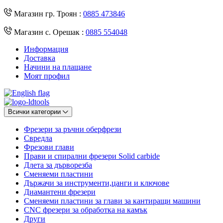
Магазин гр. Троян :
0885 473846
Магазин с. Орешак :
0885 554048
Информация
Доставка
Начини на плащане
Моят профил
Всички категории
Фрезери за ръчни оберфрези
Свредла
Фрезови глави
Прави и спирални фрезери Solid carbide
Длета за дърворезба
Сменяеми пластини
Държачи за инструменти,цанги и ключове
Диамантени фрезери
Сменяеми пластини за глави за кантиращи машини
CNC фрезери за обработка на камък
Други