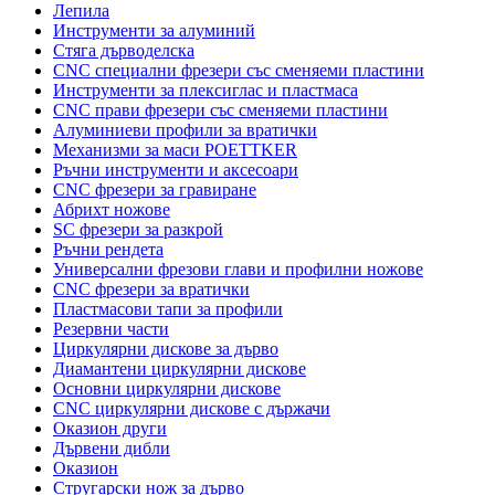
Лепила
Инструменти за алуминий
Стяга дърводелска
CNC специални фрезери със сменяеми пластини
Инструменти за плексиглас и пластмаса
CNC прави фрезери със сменяеми пластини
Алуминиеви профили за вратички
Механизми за маси POETTKER
Ръчни инструменти и аксесоари
CNC фрезери за гравиране
Абрихт ножове
SC фрезери за разкрой
Ръчни рендета
Универсални фрезови глави и профилни ножове
CNC фрезери за вратички
Пластмасови тапи за профили
Резервни части
Циркулярни дискове за дърво
Диамантени циркулярни дискове
Основни циркулярни дискове
CNC циркулярни дискове с държачи
Оказион други
Дървени дибли
Оказион
Стругарски нож за дърво