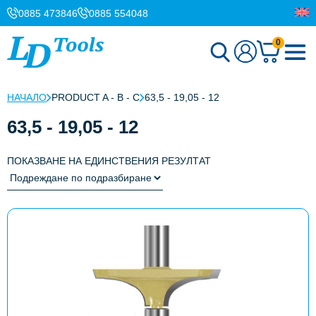
0885 473846
0885 554048
0
НАЧАЛО
PRODUCT A - B - C
63,5 - 19,05 - 12
63,5 - 19,05 - 12
ПОКАЗВАНЕ НА ЕДИНСТВЕНИЯ РЕЗУЛТАТ
This
product
has
multiple
variants.
The
options
may
be