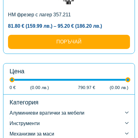
chosen
on
the
HM фрезер с лагер 357.211
product
page
Price
81.80
€
(159.99
лв.
)
–
95.20
€
(186.20
лв.
)
range:
81.80 €
(159.99
ПОРЪЧАЙ
лв.)
through
95.20 €
(186.20
лв.)
Цена
0
€
(0.00
лв.
)
790.97
€
(0.00
лв.
)
Категория
Алуминиеви вратички за мебели
Инструменти
Механизми за маси