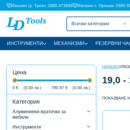
Магазин гр. Троян :
0885 473846
Магазин с. Орешак :
0885 5
Всички категории
ИНСТРУМЕНТИ
МЕХАНИЗМИ
РЕЗЕРВНИ ЧА
НАЧАЛО
PROD
Цена
19,0 -
0
€
(0.00
лв.
)
790.97
€
(0.00
лв.
)
ПОКАЗВАНЕ 
Категория
Алуминиеви вратички за
This
мебели
product
has
Инструменти