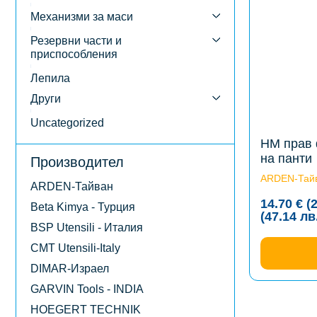
multiple
variants.
Механизми за маси
The
options
Резервни части и
may
приспособления
be
chosen
Лепила
on
the
Други
product
page
Uncategorized
HM прав 
на панти
Производител
ARDEN-Тай
ARDEN-Тайван
14.70
€
(
Beta Kimya - Турция
(47.14
лв
BSP Utensili - Италия
CMT Utensili-Italy
DIMAR-Израел
GARVIN Tools - INDIA
HOEGERT TECHNIK