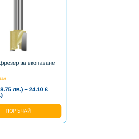
фрезер за вкопаване
ван
28.75
лв.
)
–
24.10
€
Price
.
)
range:
14.70 €
(28.75
ПОРЪЧАЙ
лв.)
through
24.10 €
(47.14