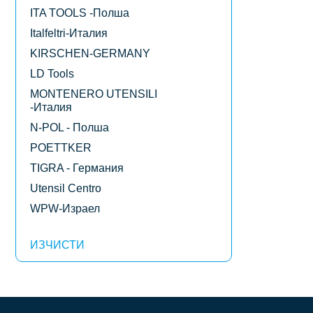
ITA TOOLS -Полша
Italfeltri-Италия
KIRSCHEN-GERMANY
LD Tools
MONTENERO UTENSILI
-Италия
N-POL - Полша
POETTKER
TIGRA - Германия
Utensil Centro
WPW-Израел