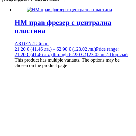
HM прав фрезер с централна
пластина
ARDEN-Тайван
21.20
€
(41.46
лв.
)
–
62.90
€
(123.02
лв.
)
Price range:
21.20 € (41.46 лв.) through 62.90 € (123.02 лв.)
Поръчай
This product has multiple variants. The options may be
chosen on the product page