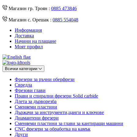
Магазин гр. Троян :
0885 473846
Магазин с. Орешак :
0885 554048
Информация
Доставка
Начини на плащане
Моят профил
Всички категории
Фрезери за ръчни оберфрези
Свредла
Фрезови глави
Прави и спирални фрезери Solid carbide
Длета за дърворезба
Сменяеми пластини
Държачи за инструменти,цанги и ключове
Диамантени фрезери
Сменяеми пластини за глави за кантиращи машини
CNC фрезери за обработка на камък
Други