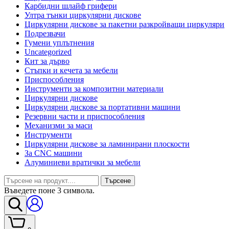
Карбидни шлайф грифери
Ултра тънки циркулярни дискове
Циркулярни дискове за пакетни разкройващи циркуляри
Подрезвачи
Гумени уплътнения
Uncategorized
Кит за дърво
Стъпки и кечета за мебели
Приспособления
Инструменти за композитни материали
Циркулярни дискове
Циркулярни дискове за портативни машини
Резервни части и приспособления
Механизми за маси
Инструменти
Циркулярни дискове за ламинирани плоскости
За CNC машини
Алуминиеви вратички за мебели
Търсене
Въведете поне 3 символа.