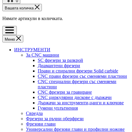
0
Вашата количка
Нямате артикули в количката.
Меню
ИНСТРУМЕНТИ
За CNC машини
SC фрезери за разкрой
Диамантени фрезери
Прави и спирални фрезери Solid carbide
CNC прави фрезери със сменяеми пластини
CNC специални фрезери със сменяеми
пластини
CNC фрезери за гравиране
CNC циркулярни дискове с държачи
Държачи за инструменти,цанги и ключове
Гумени уплътнения
Свредла
Фрезери за ръчни оберфрези
Фрезови глави
Универсални фрезови глави и профилни ножове