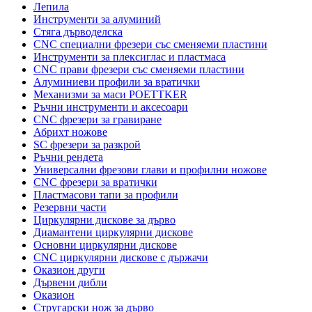
Лепила
Инструменти за алуминий
Стяга дърводелска
CNC специални фрезери със сменяеми пластини
Инструменти за плексиглас и пластмаса
CNC прави фрезери със сменяеми пластини
Алуминиеви профили за вратички
Механизми за маси POETTKER
Ръчни инструменти и аксесоари
CNC фрезери за гравиране
Абрихт ножове
SC фрезери за разкрой
Ръчни рендета
Универсални фрезови глави и профилни ножове
CNC фрезери за вратички
Пластмасови тапи за профили
Резервни части
Циркулярни дискове за дърво
Диамантени циркулярни дискове
Основни циркулярни дискове
CNC циркулярни дискове с държачи
Оказион други
Дървени дибли
Оказион
Стругарски нож за дърво