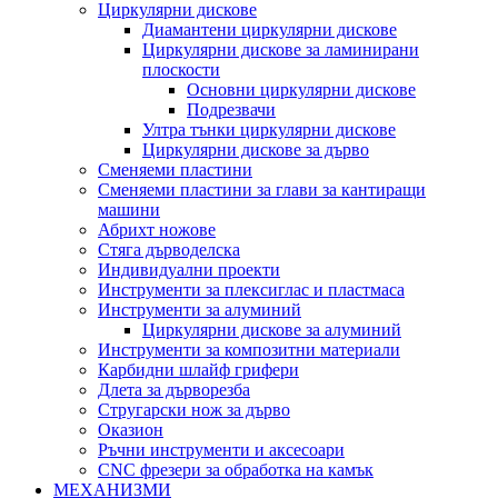
Циркулярни дискове
Диамантени циркулярни дискове
Циркулярни дискове за ламинирани
плоскости
Основни циркулярни дискове
Подрезвачи
Ултра тънки циркулярни дискове
Циркулярни дискове за дърво
Сменяеми пластини
Сменяеми пластини за глави за кантиращи
машини
Абрихт ножове
Стяга дърводелска
Индивидуални проекти
Инструменти за плексиглас и пластмаса
Инструменти за алуминий
Циркулярни дискове за алуминий
Инструменти за композитни материали
Карбидни шлайф грифери
Длета за дърворезба
Стругарски нож за дърво
Оказион
Ръчни инструменти и аксесоари
CNC фрезери за обработка на камък
МЕХАНИЗМИ